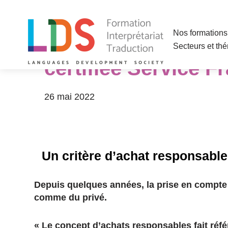
Aller
Nos formations 
Pourquoi privilégi
au
Secteurs et th
contenu
certifiée Service F
26 mai 2022
Un critère d’achat responsabl
Depuis quelques années, la prise en compte 
comme du privé.
« Le concept d’achats responsables fait réfé