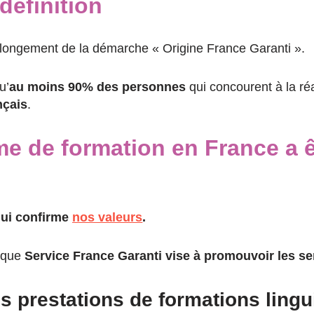
 définition
longement de la démarche « Origine France Garanti ».
u’
au moins 90% des personnes
qui concourent à la réa
nçais
.
me de formation en France a êt
 qui confirme
nos valeurs
.
isque
Service France Garanti vise à promouvoir les se
nos prestations de formations lingu