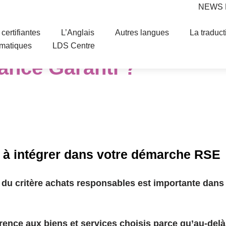
NEWS
certifiantes
L’Anglais
Autres langues
La traduct
er une formation en lan
ématiques
LDS Centre
rance Garanti ?
e à intégrer dans votre démarche RSE
du critère achats responsables est importante dans 
rence aux biens et services choisis parce qu’au-delà 