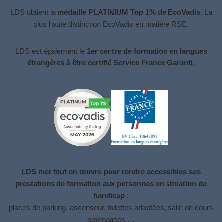
LDS obtient la
médaille PLATINIUM Top 1% de EcoVadis
. La
plus haute distinction
EcoVadis
en matière RSE.
LDS est également le
1er centre de formation en langues
étrangères à être certifié Service France Garanti
.
LDS met tout en œuvre pour rendre accessibles ses
prestations de formation aux personnes en situation de
handicap
:
places de parking, ascenseur, toilettes adaptées, salle de cours
aménagées …