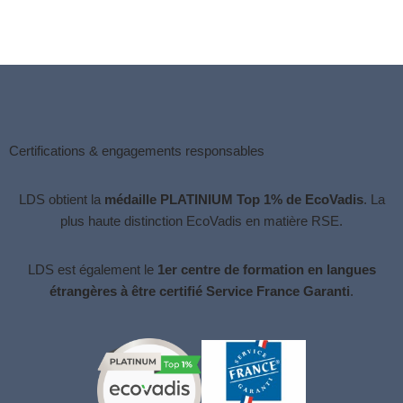
Certifications & engagements responsables
LDS obtient la
médaille PLATINIUM Top 1% de EcoVadis
. La
plus haute distinction
EcoVadis
en matière RSE.
LDS est également le
1er centre de formation en langues
étrangères à être certifié Service France Garanti
.