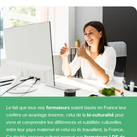
Le fait que tous nos
formateurs
soient basés en France leur
confère un avantage énorme, celui de la
bi-culturalité
pour
vivre et comprendre les différences et subtilités culturelles
entre leur pays maternel et celui où ils travaillent, la France.
Ce double ancrage culturel permet aux
formateurs LDS de