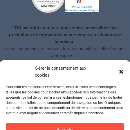
LDS met tout en œuvre pour rendre accessibles ses
prestations de formation aux personnes en situation de
handicap
:
places de parking, ascenseur, toilettes adaptées, salle de cours
aménagées …
LDS met à la disposition du bénéficiaire une
référente handicap
Gérer le consentement aux
pour l’accompagner si besoin.
cookies
Le travail du formateur intégrera les caractéristiques du handicap
communiqué par le bénéficiaire.
Pour offrir les meilleures expériences, nous utilisons des technologies
telles que les cookies pour stocker et/ou accéder aux informations des
appareils. Le fait de consentir à ces technologies nous permettra de traiter
des données telles que le comportement de navigation ou les ID uniques
sur ce site. Le fait de ne pas consentir ou de retirer son consentement peut
avoir un effet négatif sur certaines caractéristiques et fonctions.
Accepter