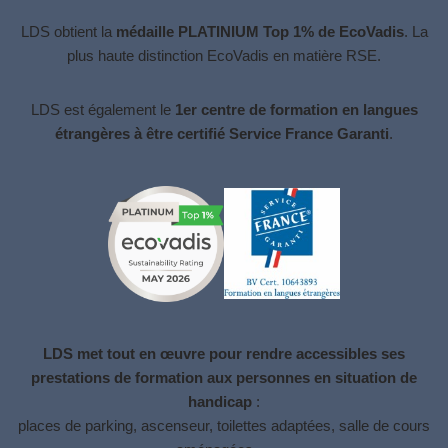
LDS obtient la
médaille PLATINIUM Top 1% de EcoVadis
. La
plus haute distinction
EcoVadis
en matière RSE.
LDS est également le
1er centre de formation en langues
étrangères à être certifié Service France Garanti
.
LDS met tout en œuvre pour rendre accessibles ses
prestations de formation aux personnes en situation de
handicap
:
places de parking, ascenseur, toilettes adaptées, salle de cours