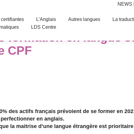
NEWS
certifiantes
L’Anglais
Autres langues
La traduct
ématiques
LDS Centre
e formation en langue s
le CPF
% des actifs français prévoient de se former en 202
perfectionner en anglais.
ue la maitrise d’une langue étrangère est prioritair