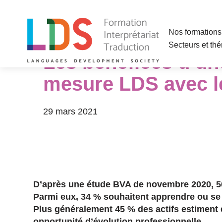
Aller
Nos formations 
au
Secteurs et th
contenu
Les bénéfices d’un
mesure LDS avec 
29 mars 2021
D’après une étude BVA de novembre 2020, 50
Parmi eux, 34 % souhaitent apprendre ou se 
Plus généralement 45 % des actifs estiment q
opportunité d’évolution professionnelle.