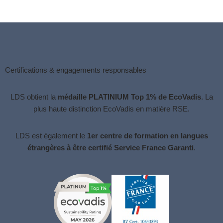
Certifications & engagements responsables
LDS obtient la
médaille PLATINIUM Top 1% de EcoVadis
. La
plus haute distinction
EcoVadis
en matière RSE.
LDS est également le
1er centre de formation en langues
étrangères à être certifié Service France Garanti
.