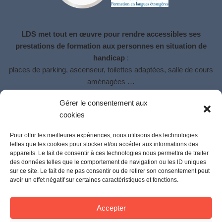
LDS met tout en œuvre pour rendre accessibles ses
prestations de formation aux personnes en situation de
handicap
:
places de parking, ascenseur, toilettes adaptées, salle de cours
aménagées …
LDS met à la disposition du bénéficiaire une
référente handicap
Gérer le consentement aux
pour l’accompagner si besoin.
cookies
Le travail du formateur intégrera les caractéristiques du handicap
communiqué par le bénéficiaire.
Pour offrir les meilleures expériences, nous utilisons des technologies
telles que les cookies pour stocker et/ou accéder aux informations des
appareils. Le fait de consentir à ces technologies nous permettra de traiter
des données telles que le comportement de navigation ou les ID uniques
sur ce site. Le fait de ne pas consentir ou de retirer son consentement peut
avoir un effet négatif sur certaines caractéristiques et fonctions.
Accepter