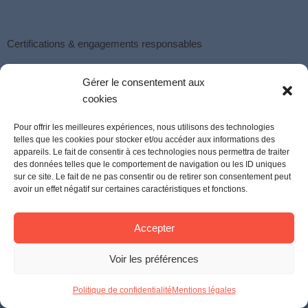
Certifications & engagements responsables
LDS obtient la
médaille PLATINIUM Top 1% de EcoVadis
. La
Gérer le consentement aux
plus haute distinction
EcoVadis
en matière RSE.
cookies
Pour offrir les meilleures expériences, nous utilisons des technologies
LDS est également le
1er centre de formation en langues
telles que les cookies pour stocker et/ou accéder aux informations des
étrangères à être certifié Service France Garanti
.
appareils. Le fait de consentir à ces technologies nous permettra de traiter
des données telles que le comportement de navigation ou les ID uniques
sur ce site. Le fait de ne pas consentir ou de retirer son consentement peut
avoir un effet négatif sur certaines caractéristiques et fonctions.
Accepter
Voir les préférences
Politique de confidentialité
Mentions légales
LDS met tout en œuvre pour rendre accessibles ses