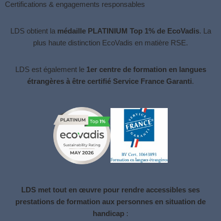
Certifications & engagements responsables
LDS obtient la
médaille PLATINIUM Top 1% de EcoVadis
. La
plus haute distinction
EcoVadis
en matière RSE.
LDS est également le
1er centre de formation en langues
étrangères à être certifié Service France Garanti
.
LDS met tout en œuvre pour rendre accessibles ses
prestations de formation aux personnes en situation de
handicap
: