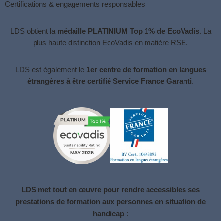
Certifications & engagements responsables
LDS obtient la
médaille PLATINIUM Top 1% de EcoVadis
. La
plus haute distinction
EcoVadis
en matière RSE.
LDS est également le
1er centre de formation en langues
étrangères à être certifié Service France Garanti
.
LDS met tout en œuvre pour rendre accessibles ses
prestations de formation aux personnes en situation de
handicap
: