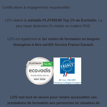
Certifications & engagements responsables
LDS obtient la
médaille PLATINIUM Top 1% de EcoVadis
. La
plus haute distinction
EcoVadis
en matière RSE.
LDS est également le
1er centre de formation en langues
étrangères à être certifié Service France Garanti
.
LDS met tout en œuvre pour rendre accessibles ses
prestations de formation aux personnes en situation de