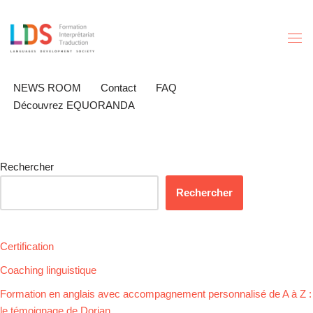
Aller
au
contenu
NEWS ROOM
Contact
FAQ
Découvrez EQUORANDA
Rechercher
Rechercher
Certification
Coaching linguistique
Formation en anglais avec accompagnement personnalisé de A à Z :
le témoignage de Dorian