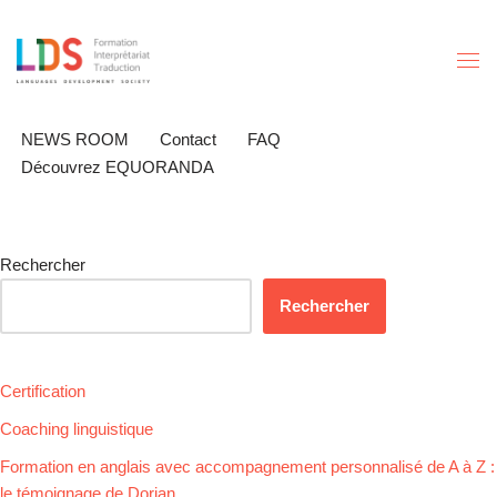
Aller
au
contenu
NEWS ROOM
Contact
FAQ
Découvrez EQUORANDA
Rechercher
Rechercher
Certification
Coaching linguistique
Formation en anglais avec accompagnement personnalisé de A à Z :
le témoignage de Dorian