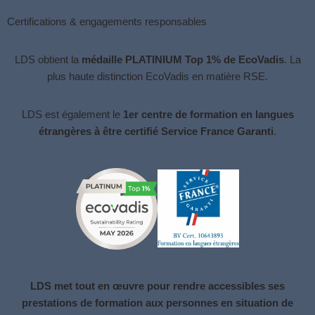
Certifications & engagements responsables
LDS obtient la
médaille PLATINIUM Top 1% de EcoVadis
. La
plus haute distinction
EcoVadis
en matière RSE.
LDS est également le
1er centre de formation en langues
étrangères à être certifié Service France Garanti
.
LDS met tout en œuvre pour rendre accessibles ses
prestations de formation aux personnes en situation de