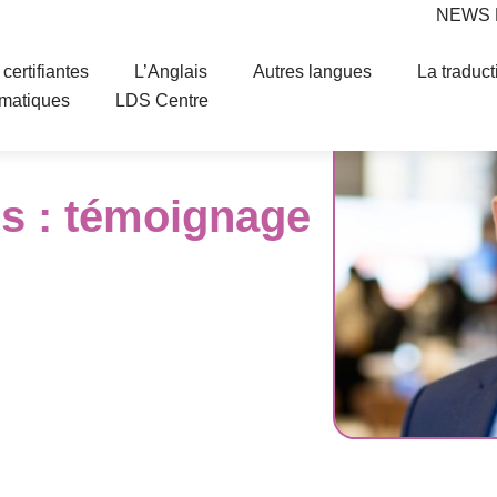
NEWS
certifiantes
L’Anglais
Autres langues
La traduct
ématiques
LDS Centre
s : témoignage