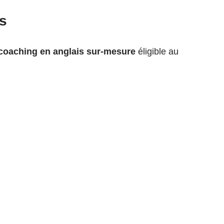
is
coaching en anglais sur-mesure
éligible au