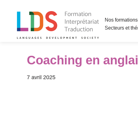
Aller
Nos formations 
au
Secteurs et th
contenu
Coaching en anglai
7 avril 2025